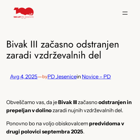
Preskoči
na
vsebino
Bivak III začasno odstranjen
zaradi vzdrževalnih del
Avg 4, 2025
—
PD Jesenice
in
Novice – PD
by
Obveščamo vas, da je
Bivak III
začasno
odstranjen in
prepeljan v dolino
zaradi nujnih vzdrževalnih del.
Ponovno bo na voljo obiskovalcem
predvidoma v
drugi polovici septembra 2025
.