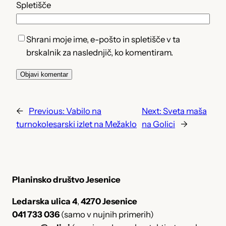
Spletišče
Shrani moje ime, e-pošto in spletišče v ta
brskalnik za naslednjič, ko komentiram.
←
Previous:
Vabilo na
Next:
Sveta maša
turnokolesarski izlet na Mežaklo
na Golici
→
Planinsko društvo Jesenice
Ledarska ulica 4
,
4270 Jesenice
041 733 036
(samo v nujnih primerih)